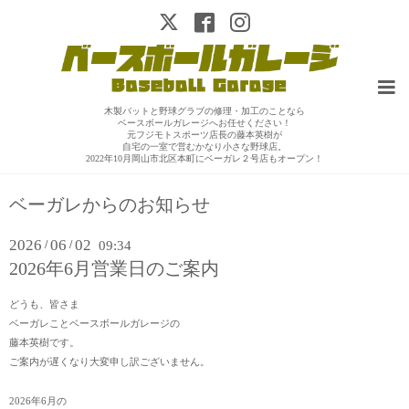
木製バットと野球グラブの修理・加工のことなら
ベースボールガレージへお任せください！
元フジモトスポーツ店長の藤本英樹が
自宅の一室で営むかなり小さな野球店。
2022年10月岡山市北区本町にベーガレ２号店もオープン！
ベーガレからのお知らせ
2026
06
02
/
/
09:34
2026年6月営業日のご案内
どうも、皆さま
ベーガレことベースボールガレージの
藤本英樹です。
ご案内が遅くなり大変申し訳ございません。
2026年6月の