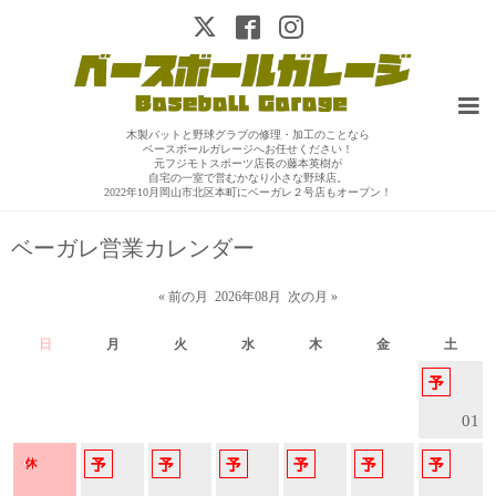
木製バットと野球グラブの修理・加工のことなら
ベースボールガレージへお任せください！
元フジモトスポーツ店長の藤本英樹が
自宅の一室で営むかなり小さな野球店。
2022年10月岡山市北区本町にベーガレ２号店もオープン！
ベーガレ営業カレンダー
« 前の月
2026年08月
次の月 »
日
月
火
水
木
金
土
01