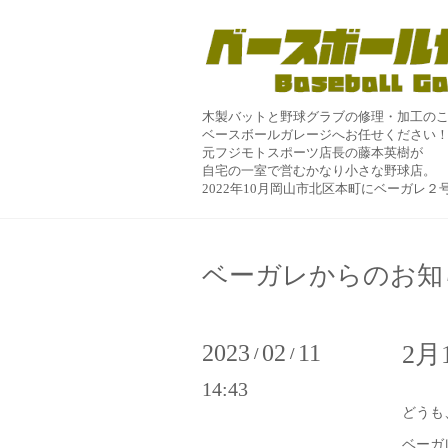
木製バットと野球グラブの修理・加工の
ベースボールガレージへお任せください
元フジモトスポーツ店長の藤本英樹が
自宅の一室で営むかなり小さな野球店。
2022年10月岡山市北区本町にベーガレ
ベーガレからのお知
2023
02
11
2
/
/
14:43
どうも
ベーガ