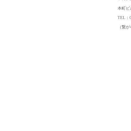
本町ビ
TEL：08
（繋がら