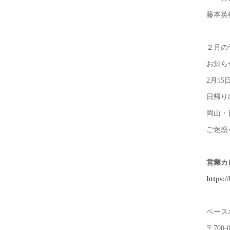
藤本英
２月の
お知ら
2月1
日帰り
岡山・
ご迷惑
営業カ
https:/
ベース
〒700