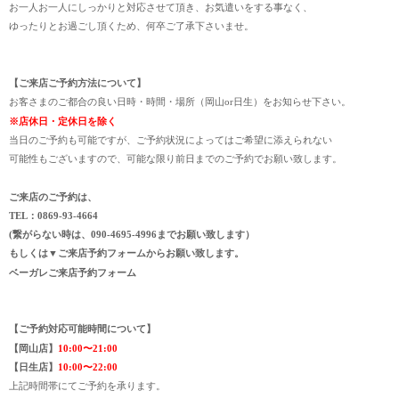
お一人お一人にしっかりと対応させて頂き、お気遣いをする事なく、
ゆったりとお過ごし頂くため、何卒ご了承下さいませ。
【ご来店ご予約方法について】
お客さまのご都合の良い日時・時間・場所（岡山or日生）をお知らせ下さい。
※店休日・定休日を除く
当日のご予約も可能ですが、ご予約状況によってはご希望に添えられない
可能性もございますので、可能な限り前日までのご予約でお願い致します。
ご来店のご予約は、
TEL：0869-93-4664
(繋がらない時は、090-4695-4996までお願い致します）
もしくは▼ご来店予約フォームからお願い致します。
ベーガレご来店予約フォーム
【ご予約対応可能時間について】
【岡山店】
10:00〜21:00
【日生店】
10:00〜22:00
上記時間帯にてご予約を承ります。