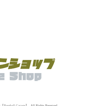
eball Garage】
. All Rights Reserved.